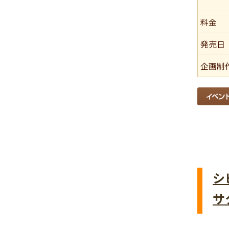
料金
発売日
企画制
シ
サ