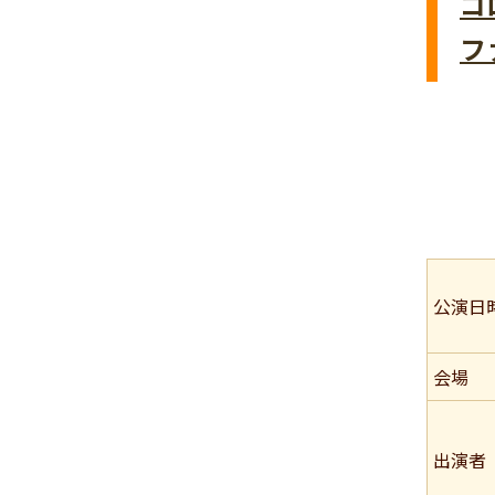
コ
フ
公演日
会場
出演者