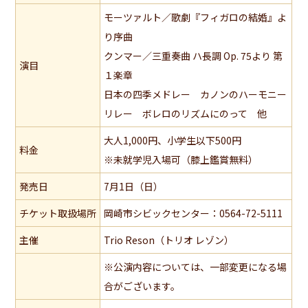
モーツァルト／歌劇『フィガロの結婚』よ
り序曲
クンマー／三重奏曲 ハ長調 Op. 75より 第
演目
１楽章
日本の四季メドレー カノンのハーモニー
リレー ボレロのリズムにのって 他
大人1,000円、小学生以下500円
料金
※未就学児入場可（膝上鑑賞無料）
発売日
7月1日（日）
チケット取扱場所
岡崎市シビックセンター：0564-72-5111
主催
Trio Reson（トリオ レゾン）
※公演内容については、一部変更になる場
合がございます。