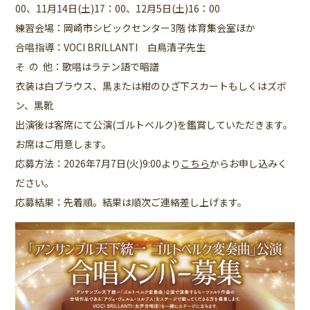
00、11月14日(土)17：00、12月5日(土)16：00
練習会場：岡崎市シビックセンター3階 体育集会室ほか
合唱指導：VOCI BRILLANTI 白鳥清子先生
そ の 他：歌唱はラテン語で暗譜
衣装は白ブラウス、黒または紺のひざ下スカートもしくはズボ
ン、黒靴
出演後は客席にて公演(ゴルトベルク)を鑑賞していただきます。
お席はご用意します。
応募方法：2026年7月7日(火)9:00より
こちら
からお申し込みく
ださい。
応募結果：先着順。結果は順次ご連絡差し上げます。