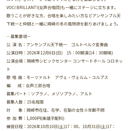
VOCI BRILLANTI(女声合唱団)も一緒にステージに立ちます。
歌うことが好きな方、合唱を楽しみたい方などアンサンブル天
下統一と仲間と一緒に岡崎の冬の風物詩を創りあげましょう。
―募集要項－
公 演 名：アンサンブル天下統一 ゴルトベルク変奏曲
公演日時：2026年12月6日(日) 15：00開演(14：30開場)
公演会場：岡崎市シビックセンター コンサートホール コロネッ
ト
歌 唱 曲：モーツァルト アヴェ・ヴェルム・コルプス
編 成：女声三部合唱
募集パート：ソプラノ、メゾソプラノ、アルト
募集人数：15名程度
対 象：岡崎市在住、在学、在勤の女性※年齢不問
参 加 費：1,000円(楽譜手配料)
練習日程：2026年10月10日(土)17：00、10月31日(土)17：