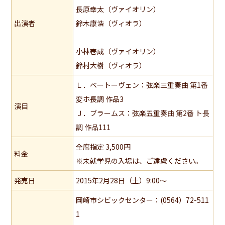
長原幸太（ヴァイオリン）
出演者
鈴木康浩（ヴィオラ）
小林壱成（ヴァイオリン）
鈴村大樹（ヴィオラ）
Ｌ．ベートーヴェン：弦楽三重奏曲 第1番
変ホ長調 作品3
演目
Ｊ．ブラームス：弦楽五重奏曲 第2番 ト長
調 作品111
全席指定 3,500円
料金
※未就学児の入場は、ご遠慮ください。
発売日
2015年2月28日（土）9:00～
岡崎市シビックセンター：(0564）72-511
1