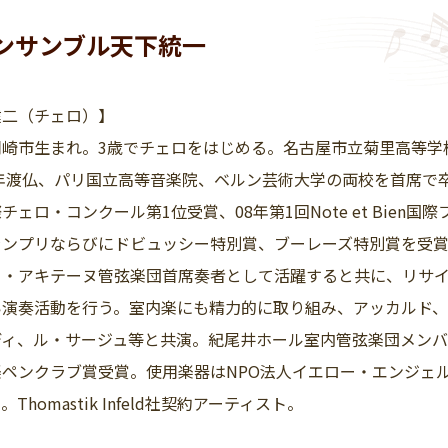
ンサンブル天下統一
健二（チェロ）】
岡崎市生まれ。3歳でチェロをはじめる。名古屋市立菊里高等学
3年渡仏、パリ国立高等音楽院、ベルン芸術大学の両校を首席で
チェロ・コンクール第1位受賞、08年第1回Note et Bien
ランプリならびにドビュッシー特別賞、ブーレーズ特別賞を受賞
ー・アキテーヌ管弦楽団首席奏者として活躍すると共に、リサ
い演奏活動を行う。室内楽にも精力的に取り組み、アッカルド、
ディ、ル・サージュ等と共演。紀尾井ホール室内管弦楽団メンバ
ペンクラブ賞受賞。使用楽器はNPO法人イエロー・エンジェル
Thomastik Infeld社契約アーティスト。