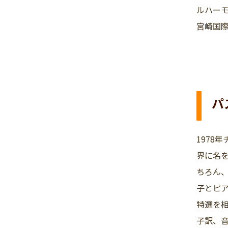
ルハー
宮崎国
パ
1978
界に名
ちろん、
子とピ
特選を相
子訳、音