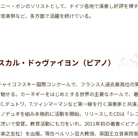
モニー・ボンのソリストとして、ドイツ各地で演奏し好評を博す
際音楽祭など、多方面で活躍を続けている。
スカル・ドゥヴァイヨン（ピアノ）
年チャイコフスキー国際コンクールで、フランス人過去最高位の
を馳せる。カーネギーをはじめとする世界の主要なホールで、
C.デュトワ、T.ツィンマーマンなど第一線を行く演奏家と共
アノデュオを組み本格的に活動を開始。リリースしたCDは「レ
次いで受賞。教育活動にも力をいれ、2011年初の著書＜ピ
楽之友社）を出版。現在ベルリン芸大教授、英国王立音楽院客員教