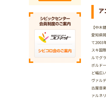
ア
【中木
愛知県
て200
スキ国際
ルでグ
ボルド
ど幅広
ヴァル
古屋音楽
ァルネリ。