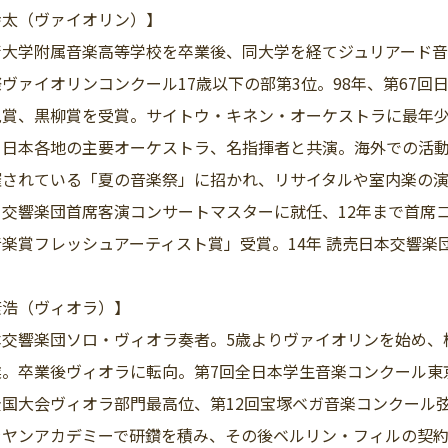
幸太（ヴァイオリン）】
大学附属音楽高等学校を卒業後、同大学を経てジュリアード音楽
ヴァイオリンコンクール17歳以下の部第3位。98年、第67
見賞、黒柳賞を受賞。サイトウ・キネン・オーケストラに最年少
日本各地の主要オーケストラ、名指揮者と共演。海外での活動も
催されている「夏の音楽祭」に招かれ、リサイタルや室内楽の演
交響楽団首席客演コンサートマスターに就任、12年まで首席コ
楽賞フレッシュアーティスト賞」受賞。14年 読売日本交響楽
康浩（ヴィオラ）】
本交響楽団ソロ・ヴィオラ奏者。5歳よりヴァイオリンを始め、
業。卒業後ヴィオラに転向。第7回全日本学生音楽コンクール東
国大会ヴィオラ部門最高位、第12回宝塚ベガ音楽コンクール弦
ラヤンアカデミーで研鑽を積み、その後ベルリン・フィルの契約