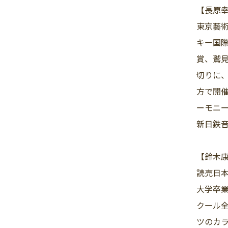
【長原
東京藝術
キー国際
賞、鷲
切りに、
方で開
ーモニー
新日鉄音
【鈴木
読売日
大学卒
クール全
ツのカ