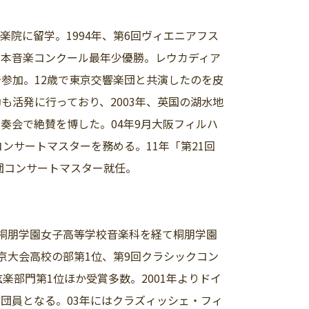
院に留学。1994年、第6回ヴィエニアフス
回日本音楽コンクール最年少優勝。レウカディア
参加。12歳で東京交響楽団と共演したのを皮
活発に行っており、2003年、英国の湖水地
奏会で絶賛を博した。04年9月大阪フィルハ
ンサートマスターを務める。11年「第21回
団コンサートマスター就任。
桐朋学園女子高等学校音楽科を経て桐朋学園
京大会高校の部第1位、第9回クラシックコン
楽部門第1位ほか受賞多数。2001年よりドイ
団員となる。03年にはクラズィッシェ・フィ