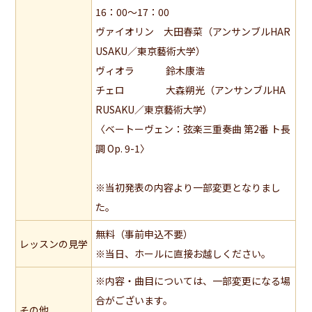
16：00～17：00
ヴァイオリン 大田春菜（アンサンブルHAR
USAKU／東京藝術大学）
ヴィオラ 鈴木康浩
チェロ 大森朔光（アンサンブルHA
RUSAKU／東京藝術大学）
〈ベートーヴェン：弦楽三重奏曲 第2番 ト長
調 Op. 9-1〉
※当初発表の内容より一部変更となりまし
た。
無料（事前申込不要）
レッスンの見学
※当日、ホールに直接お越しください。
※内容・曲目については、一部変更になる場
合がございます。
その他