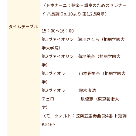
〈ドホナーニ：弦楽三重奏のためのセレナー
ド ハ長調 Op. 10より 第1,2,5楽章〉
タイムテーブル
15：00～16：00
第1ヴァイオリン 瀬川さくら（桐朋学園大
学大学院）
第2ヴァイオリン 菊地美奈（桐朋学園大
学）
第1ヴィオラ 山本絵里奈（桐朋学園大
学）
第2ヴィオラ 鈴木康浩
チェロ 泉優志（東京藝術大
学）
〈モーツァルト：弦楽五重奏曲 第4番 ト短調
K.516>