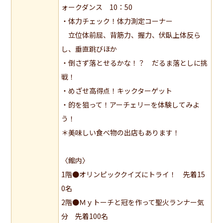
ォークダンス 10：50
・体力チェック！体力測定コーナー
立位体前屈、背筋力、握力、伏臥上体反ら
し、垂直跳びほか
・倒さず落とせるかな！？ だるま落としに挑
戦！
・めざせ高得点！キックターゲット
・的を狙って！アーチェリーを体験してみよ
う！
＊美味しい食べ物の出店もあります！
〈館内〉
1階●オリンピッククイズにトライ！ 先着15
0名
2階●Ｍｙトーチと冠を作って聖火ランナー気
分 先着100名