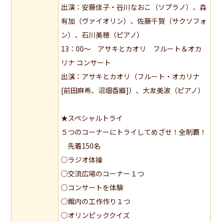
出演：安藤佳子・谷川なおこ（ソプラノ）、森
有加（ヴァイオリン）、佐藤千賀（サクソフォ
ン）、石川美穂（ピアノ）
13：00～ アサキとカオリ フルート＆オカ
リナ コンサート
出演：アサキとカオリ（フルート・オカリナ
[前田麻希、沼畑香織]）、大友美波（ピアノ）
★スペシャルトライ
５つのコーナーにトライしてめざせ！全制覇！
先着150名
○ラジオ体操
○交流広場のコーナー１つ
○コンサートを体験
○館内の工作作り１つ
○オリンピッククイズ