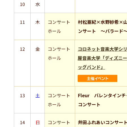
10
水
11
木
コンサート
村松亜紀×水野紗希×
ホール
ンサート ～バラード
12
金
コンサート
コロネット音楽大学シ
ホール
屋音楽大学「ディズニ
ッグバンド」
13
土
コンサート
Fleur バレンタイン
ホール
コンサート
14
日
コンサート
井田ふれあいコンサー